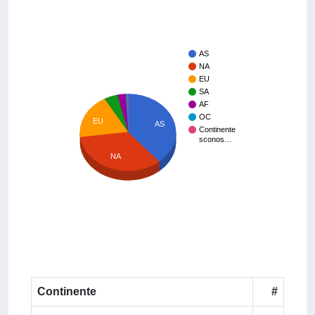
AS
NA
EU
SA
AF
OC
EU
AS
Continente
sconos…
NA
Continente
#