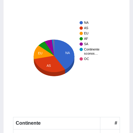
NA
AS
EU
AF
SA
Continente
NA
EU
sconos…
OC
AS
Continente
#