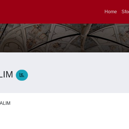
Home
Sfo
LIM
SALIM