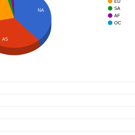
EU
SA
NA
AF
OC
AS