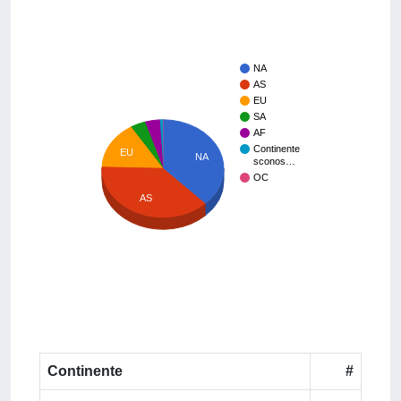
NA
AS
EU
SA
AF
Continente
EU
NA
sconos…
OC
AS
Continente
#