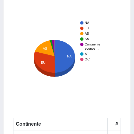
NA
EU
AS
SA
Continente
AS
sconos…
AF
NA
OC
EU
Continente
#