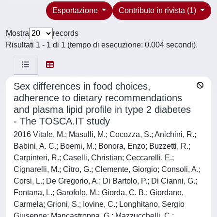
Esportazione
Contributo in rivista (1)
Mostra
records
Risultati 1 - 1 di 1 (tempo di esecuzione: 0.004 secondi).
Sex differences in food choices,
adherence to dietary recommendations
and plasma lipid profile in type 2 diabetes
- The TOSCA.IT study
2016 Vitale, M.; Masulli, M.; Cocozza, S.; Anichini, R.;
Babini, A. C.; Boemi, M.; Bonora, Enzo; Buzzetti, R.;
Carpinteri, R.; Caselli, Christian; Ceccarelli, E.;
Cignarelli, M.; Citro, G.; Clemente, Giorgio; Consoli, A.;
Corsi, L.; De Gregorio, A.; Di Bartolo, P.; Di Cianni, G.;
Fontana, L.; Garofolo, M.; Giorda, C. B.; Giordano,
Carmela; Grioni, S.; Iovine, C.; Longhitano, Sergio
Giuseppe; Mancastroppa, G.; Mazzucchelli, C.;