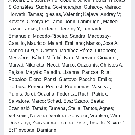
S González; Sudha, Govindarajan; Guharoy, Mainak;
Horvath, Tamas; Iglesias, Valentin; Kajava, Andrey V;
Kovacs, Orsolya P; Lamb, John; Lambrughi, Matteo;
Lazar, Tamas; Leclercq, Jeremy Y; Leonardi,
Emanuela; Macedo-Ribeiro, Sandra; Macossay-
Castillo, Mauricio; Maiani, Emiliano; Manso, José A;
Marino-Buslje, Cristina; Martínez-Pérez, Elizabeth;
Mészáros, Bálint; Mičetić, Ivan; Minervini, Giovanni;
Murvai, Nikoletta; Necci, Marco; Ouzounis, Christos A;
Pajkos, Mátyás; Paladin, Lisanna; Pancsa, Rita;
Papaleo, Elena; Parisi, Gustavo; Pasche, Emilie;
Barbosa Pereira, Pedro J; Promponas, Vasilis J;
Pujols, Jordi; Quaglia, Federica; Ruch, Patrick;
Salvatore, Marco; Schad, Eva; Szabo, Beata;
Szaniszló, Tamás; Tamana, Stella; Tantos, Agnes;
Veljkovic, Nevena; Ventura, Salvador; Vranken, Wim;
Dosztányi, Zsuzsanna; Tompa, Peter; Tosatto, Silvio C
E; Piovesan, Damiano