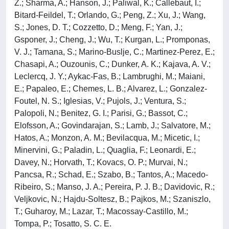
Z.; Sharma, A.; Hanson, J.; Paliwal, K.; Callebaut, I.;
Bitard-Feildel, T.; Orlando, G.; Peng, Z.; Xu, J.; Wang,
S.; Jones, D. T.; Cozzetto, D.; Meng, F.; Yan, J.;
Gsponer, J.; Cheng, J.; Wu, T.; Kurgan, L.; Promponas,
V. J.; Tamana, S.; Marino-Buslje, C.; Martinez-Perez, E.;
Chasapi, A.; Ouzounis, C.; Dunker, A. K.; Kajava, A. V.;
Leclercq, J. Y.; Aykac-Fas, B.; Lambrughi, M.; Maiani,
E.; Papaleo, E.; Chemes, L. B.; Alvarez, L.; Gonzalez-
Foutel, N. S.; Iglesias, V.; Pujols, J.; Ventura, S.;
Palopoli, N.; Benitez, G. I.; Parisi, G.; Bassot, C.;
Elofsson, A.; Govindarajan, S.; Lamb, J.; Salvatore, M.;
Hatos, A.; Monzon, A. M.; Bevilacqua, M.; Micetic, I.;
Minervini, G.; Paladin, L.; Quaglia, F.; Leonardi, E.;
Davey, N.; Horvath, T.; Kovacs, O. P.; Murvai, N.;
Pancsa, R.; Schad, E.; Szabo, B.; Tantos, A.; Macedo-
Ribeiro, S.; Manso, J. A.; Pereira, P. J. B.; Davidovic, R.;
Veljkovic, N.; Hajdu-Soltesz, B.; Pajkos, M.; Szaniszlo,
T.; Guharoy, M.; Lazar, T.; Macossay-Castillo, M.;
Tompa, P.; Tosatto, S. C. E.