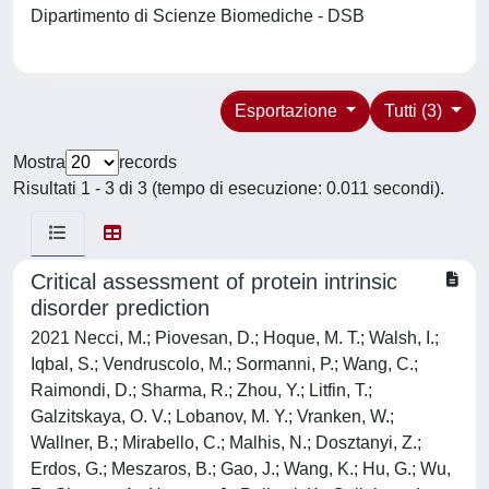
Dipartimento di Scienze Biomediche - DSB
Esportazione
Tutti (3)
Mostra
records
Risultati 1 - 3 di 3 (tempo di esecuzione: 0.011 secondi).
Critical assessment of protein intrinsic
disorder prediction
2021 Necci, M.; Piovesan, D.; Hoque, M. T.; Walsh, I.;
Iqbal, S.; Vendruscolo, M.; Sormanni, P.; Wang, C.;
Raimondi, D.; Sharma, R.; Zhou, Y.; Litfin, T.;
Galzitskaya, O. V.; Lobanov, M. Y.; Vranken, W.;
Wallner, B.; Mirabello, C.; Malhis, N.; Dosztanyi, Z.;
Erdos, G.; Meszaros, B.; Gao, J.; Wang, K.; Hu, G.; Wu,