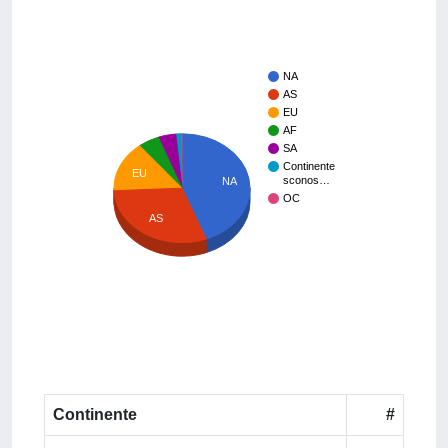
NA
AS
EU
AF
SA
Continente
EU
sconos…
NA
OC
AS
Continente
#