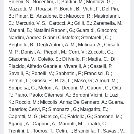
Polemi, S.; Nocentini, J.; Baldini, M.; Montorzi, G.;
Mazzetti, M.; Rogasi, P.; Borchi, B.; Vichi, F.; Del Pin,
B.; Pinter, E.; Anzalone, E.; Marocco, R.; Mastroianni,
C.; Mercurio, V. S.; Carocci, A.; Grilli, E.; Zaramella, M.;
Mariani, B.; Natalini Raponi, G.; Guaraldi, Giacomo;
Nardini, Andrea Gianni Cristoforo; Stentarelli, C.;
Beghetto, B.; Degli Antoni, A. M.; Molinari, A.; Crisalli,
M. P.; Donisi, A.; Piepoli, M.; Cerri, V.; Zuccotti, G.;
Giacomet, V.; Coletto, S.; Di Nello, F.; Madia, C.; Di
Placido, Alfredo Gabriele; Vivarelli, A.; Castelli, P.;
Savalli, F.; Portelli, V.; Sabbatini, F.; Francisci, D.;
Bernini, L.; Grossi, P.; Rizzi, L.; Maso, G.; Airoud, M.;
Soppelsa, G.; Meloni, A.; Dedoni, M.; Cuboni, C.; Ortu,
F.; Piano, Paolo; Citernesi, A.; Bordoni Vicini, I.; Luzi,
K.; Roccio, M.; Miccolis, Anna; De Gennaro, A.; Guerra,
Beatrice; Cervi, F.; Simonazzi, G.; Margarito, E.;
Capretti, M. G.; Marsico, C.; Faldella, G.; Sansone, M.;
Agangi, A.; Capone, A.; Maruotti, M.; Tibaldi, C.;
Trentini, L.; Todros, T.; Cetin, I.; Brambilla, T.; Savasi, V.;