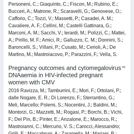
Personeni, C.; Giaquinto, C.; Fiscon, M.; Rubino, E.;
Bucceri, A.; Matrone, R.; Scaravelli, G.; Genovese, O.;
Cafforio, C.; Tozzi, V.; Massetti, P.; Casadei, A. M.;
Cavaliere, A. F.; Cellini, M.; Castelli Gattinara, G.;
Marconi, A. M.; Sacchi, V.; Ierardi, M.; Polizzi, C.; Mattei,
A.; Pirillo, M. F.; Amici, R.; Galluzzo, C. M.; Donnini, S.;
Baroncelli, S.; Villani, P.; Cusato, M.; Cerioli, A.; De
Martino, M.; Mastroiacovo, P.; Parazzini, F.; Vella, S.
Pregnancy outcomes and cytomegalovirus
DNAaemia in HIV-infected pregnant
women with CMV
2016 Ravizza, M.; Tamburrini, E.; Mori, F.; Ortolani, P.;
dalle Nogare, E. R.; Di Lorenzo, F.; Sterrantino, G.;
Meli, Marcello; Polemi, S.; Nocentini, J.; Baldini, M.;
Montorzi, G.; Mazzetti, M.; Rogasi, P.; Borchi, B.; Vichi,
F.; Del Pin, B.; Pinter, E.; Anzalone, E.; Marocco, R.;
Mastroianni, C.; Mercurio, V. S.; Carocci, Alessandro;
Grilli, E.; Maccabruni, A.; Zaramella, M.; Mariani, B.;