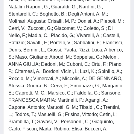
Natalini Raponi, G.; Guaraldi, G.; Nardini, G.;
Stentarelli, C.; Beghetto, B.; Degli Antoni, A. M.;
Molinari, Augusta; Crisalli, M. P.; Donisi, A.; Piepoli, M.;
Cerri, V.; Zuccotti, G.; Giacomet, V.; Coletto, S.; Di
Nello, F.; Madia, C.; Placido, G.; Vivarelli, A.; Castelli,
Patrizio; Savalli, F.; Portelli, V.; Sabbatini, F.; Francisci,
Denis; Bernini, L.; Grossi, Paola; Rizzi, Luca; Alberico,
S.; Maso, Giuliano; Airoud, M.; Soppelsa, G.; Meloni,
ANNA GIULIA; Dedoni, M.; Cuboni, C.; Ortu, F.; Piano,
P.; Citernesi, A.; Bordoni Vicini, I.; Luzi, K.; Spinillo, A.;
Roccio, M.; Vimercati, A.; Miccolis, A.; DE GENNARO,
Alessia; Guerra, B.; Cervi, F.; Simonazzi, G.; Margarito,
E.; Capretti, M. G.; Marsico, C.; Faldella, G.; Sansone,
FRANCESCA MARIA; Martinelli, P.; Agangi, A.;
Capone, Antonio; Maruotti, G. M.; Tibaldi, C.; Trentini,
L.; Todros, T.; Masuelli, G.; Frisina, Vittorio; Cetin, I.;
Brambilla, T.; Savasi, V.; Personeni, C.; Giaquinto,
Carlo; Fiscon, Marta; Rubino, Elisa; Bucceri, A.;