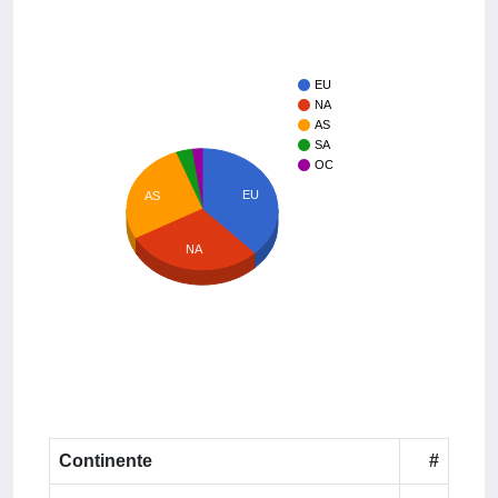
EU
NA
AS
SA
OC
EU
AS
NA
Continente
#