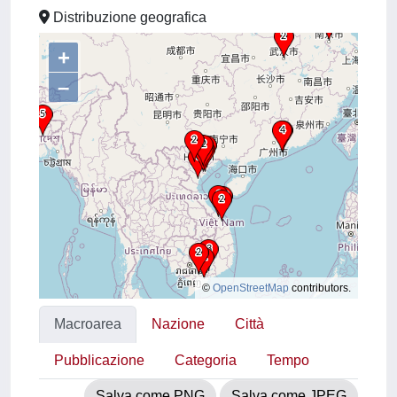
Distribuzione geografica
+
–
©
OpenStreetMap
contributors.
Macroarea
Nazione
Città
Pubblicazione
Categoria
Tempo
Salva come PNG
Salva come JPEG