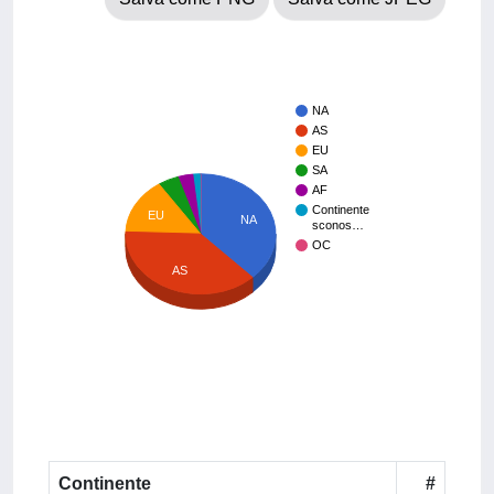
NA
AS
EU
SA
AF
Continente
EU
NA
sconos…
OC
AS
Continente
#