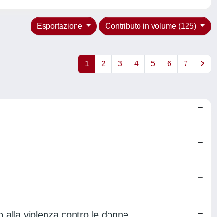
Esportazione
Contributo in volume (125)
1
2
3
4
5
6
7
o alla violenza contro le donne