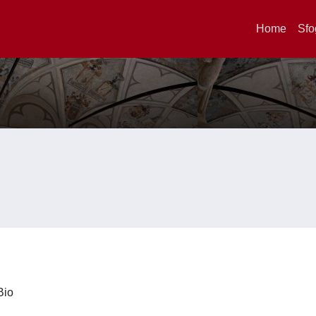
Home
Sfo
iBio