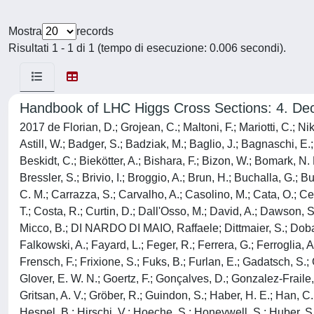
Mostra
records
Risultati 1 - 1 di 1 (tempo di esecuzione: 0.006 secondi).
Handbook of LHC Higgs Cross Sections: 4. Deci
2017 de Florian, D.; Grojean, C.; Maltoni, F.; Mariotti, C.; N
Astill, W.; Badger, S.; Badziak, M.; Baglio, J.; Bagnaschi, E.
Beskidt, C.; Biekötter, A.; Bishara, F.; Bizon, W.; Bomark, N. 
Bressler, S.; Brivio, I.; Broggio, A.; Brun, H.; Buchalla, G.
C. M.; Carrazza, S.; Carvalho, A.; Casolino, M.; Cata, O.; Ce
T.; Costa, R.; Curtin, D.; Dall'Osso, M.; David, A.; Dawson
Micco, B.; DI NARDO DI MAIO, Raffaele; Dittmaier, S.; Dobado, 
Falkowski, A.; Fayard, L.; Feger, R.; Ferrera, G.; Ferroglia, A.;
Frensch, F.; Frixione, S.; Fuks, B.; Furlan, E.; Gadatsch, S.;
Glover, E. W. N.; Goertz, F.; Gonçalves, D.; Gonzalez-Fraile, J
Gritsan, A. V.; Gröber, R.; Guindon, S.; Haber, H. E.; Han, C.
Hespel, B.; Hirschi, V.; Hoeche, S.; Honeywell, S.; Huber, S. J.