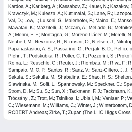
Kardos, A.; Karlberg, A.; Kassabov, Z.; Kauer, N.; Kazakov, D. 
Krawczyk, M.; Kulesza, A.; Kuttimalai, S.; Lane, R.; Lazopoulos,
Val, D.; Low, I.; Luisoni, G.; Maierhöfer, P.; Maina, E.; Manso
Mawatari, K.; Mazzitelli, J.; Mccarn, A.; Mellado, B.; Melnik
A.; Monni, P. F.; Montagna, G.; Moreno Llácer, M.; Moretti, N.
Neubert, M.; Nevzorov, R.; Nicrosini, O.; Nielsen, J.; Nikolopo
Papanastasiou, A. S.; Passarino, G.; Pecjak, B. D.; Pelliccioni, 
Plehn, T.; Podskubka, R.; Potter, C. T.; Pozzorini, S.; Prokof
Reina, L.; Reuschle, C.; Reuter, J.; Riembau, M.; Riva, F.; R
Sampaio, M. O. P.; Santos, R.; Sanz, V.; Sanz-Cillero, J. J.; 
Sekula, S.; Sekulla, M.; Shabalina, E.; Shao, H. S.; Shelton, J
Slawinska, M.; Soffi, L.; Spannowsky, M.; Speckner, C.; Sperka,
Strom, D. M.; Su, S.; Sun, X.; Tackmann, F. J.; Tackmann, K.;
Trócsányi, Z.; Trott, M.; Tsinikos, I.; Ubiali, M.; Vanlaer, P.
C.; Wiesemann, M.; Williams, C.; Winter, J.; Winterbottom, D
ROBERT Andreas; Zirke, T.; Zupan (The LHC Higgs Cross S