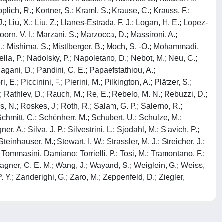
plich, R.; Kortner, S.; Kraml, S.; Krause, C.; Krauss, F.;
J.; Liu, X.; Liu, Z.; Llanes-Estrada, F. J.; Logan, H. E.; Lopez-
oorn, V. I.; Marzani, S.; Marzocca, D.; Massironi, A.;
, K.; Mishima, S.; Mistlberger, B.; Moch, S. -O.; Mohammadi,
sella, P.; Nadolsky, P.; Napoletano, D.; Nebot, M.; Neu, C.;
 Pagani, D.; Pandini, C. E.; Papaefstathiou, A.;
 E.; Piccinini, F.; Pierini, M.; Pilkington, A.; Plätzer, S.;
J.; Rathlev, D.; Rauch, M.; Re, E.; Rebelo, M. N.; Rebuzzi, D.;
s, N.; Roskes, J.; Roth, R.; Salam, G. P.; Salerno, R.;
 Schmitt, C.; Schönherr, M.; Schubert, U.; Schulze, M.;
 A.; Silva, J. P.; Silvestrini, L.; Sjodahl, M.; Slavich, P.;
einhauser, M.; Stewart, I. W.; Strassler, M. J.; Streicher, J.;
 Tommasini, Damiano; Torrielli, P.; Tosi, M.; Tramontano, F.;
.; Wagner, C. E. M.; Wang, J.; Wayand, S.; Weiglein, G.; Weiss,
 Y.; Zanderighi, G.; Zaro, M.; Zeppenfeld, D.; Ziegler,