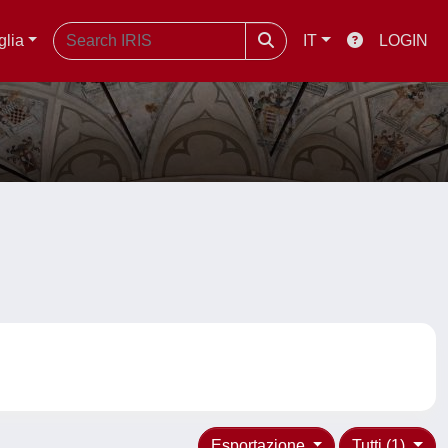
glia
IT
LOGIN
Esportazione
Tutti (1)