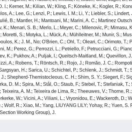
I.; Kerner, M.; Kilian, W.; Kling, F.; Köneke, K.; Kogler, R.; Kono
 A.; Lee, G.; Lenzi, P.; Lewis, I. M.; Li, Y.; Liebler, S.; Lindert, 
ulié, B.; Mantler, H.; Mantoani, M.; Marini, A. C.; Martinez Outsch
ov, K.; Menari, S. B.; Merlo, L.; Meyer, C.; Milenovic, P.; Mimasu
; Moretti, S.; Motyka, L.; Mück, A.; Mühlleitner, M.; Munir, S.; Mu
ulos, K.; J. M., No; O'Brien, C.; Ohl, T.; Oleari, C.; Orimoto, T.;
M.; Perez, G.; Perrozzi, L.; Petriello, F.; Petrucciani, G.; Pianori,
iev, K.; Pukhov, A.; Puljak, I.; Queitsch-Maitland, M.; Quevillon, 
izzi, A.; Robens, T.; Röntsch, R.; Rojo, J.; Romão, J. C.; Rompoti
Sargsyan, H.; Sarica, U.; Schichtel, P.; Schlenk, J.; Schmidt, T.;
.; Shepherd-Themistocleous, C. H.; Shim, S. Y.; Siegert, F.; Signer,
 D. M.; Spira, M.; Stål, O.; Staub, F.; Stebel, T.; Stefaniak, T.; St
 Teixeira, A. M.; Teixeira de Lima, R.; Theeuwes, V.; Thorne, R.;
; Verkerke, W.; Vicini, A.; Viliani, L.; Vryonidou, E.; Wackeroth, D
.; Wolf, R.; Xiao, M.; Yang, LIUYANG LILY; Yohay, R.; Yuen, S. P.
ection Working Group), J.