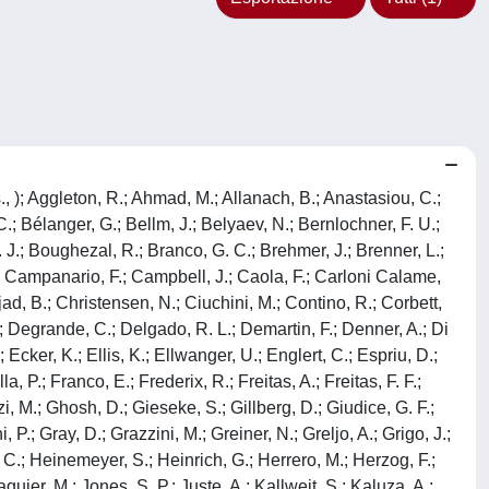
s., ); Aggleton, R.; Ahmad, M.; Allanach, B.; Anastasiou, C.;
C.; Bélanger, G.; Bellm, J.; Belyaev, N.; Bernlochner, F. U.;
F. J.; Boughezal, R.; Branco, G. C.; Brehmer, J.; Brenner, L.;
.; Campanario, F.; Campbell, J.; Caola, F.; Carloni Calame,
ad, B.; Christensen, N.; Ciuchini, M.; Contino, R.; Corbett,
 Degrande, C.; Delgado, R. L.; Demartin, F.; Denner, A.; Di
cker, K.; Ellis, K.; Ellwanger, U.; Englert, C.; Espriu, D.;
a, P.; Franco, E.; Frederix, R.; Freitas, A.; Freitas, F. F.;
i, M.; Ghosh, D.; Gieseke, S.; Gillberg, D.; Giudice, G. F.;
P.; Gray, D.; Grazzini, M.; Greiner, N.; Greljo, A.; Grigo, J.;
, C.; Heinemeyer, S.; Heinrich, G.; Herrero, M.; Herzog, F.;
quier, M.; Jones, S. P.; Juste, A.; Kallweit, S.; Kaluza, A.;