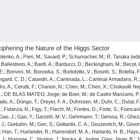
phering the Nature of the Higgs Sector
ikitenko, A.; Pieri, M.; Savard, P.; Schumacher, M.; R. Tanaka (ed
; Ballestrero, A.; Banfi, A.; Barducci, D.; Beckingham, M.; Becot, 
E.; Bonvini, M.; Borowka, S.; Bortolotto, V.; Boselli, S.; Botella, 
; Burgard, C. D.; Calandri, A.; Caminada, L.; Caminal Armadans, R
lis, A.; Cerutti, F.; Chanon, N.; Chen, M.; Chen, X.; Chokoufé Nej
, S.; DE BLAS MATEO, Jorge; de Boer, W.; de Castro Manzano, P.;
A.; Dorigo, T.; Dreyer, F. A.; Dührssen, M.; Duhr, C.; Dulat, F.; E
 Fidanza, N.; Figy, T.; Flechl, M.; Fontes, D.; Forte, S.; Francavill
 Gao, J.; Gao, Y.; Garzelli, M. V.; Gehrmann, T.; Gerosa, R.; Ghezz
.; Gorbahn, M.; Gori, S.; Gottardo, C. A.; Gouzevitch, M.; Govoni, 
; Han, T.; Harlander, R.; Harrendorf, M. A.; Hartanto, H. B.; Hays
; Hugonie, C.; Huston, J.; Ilnicka, A.; Isidori, Gino; Jäger, B.; Ja