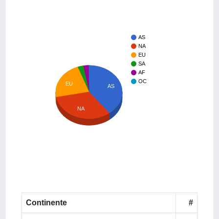
AS
NA
EU
SA
AF
OC
EU
AS
NA
Continente
#