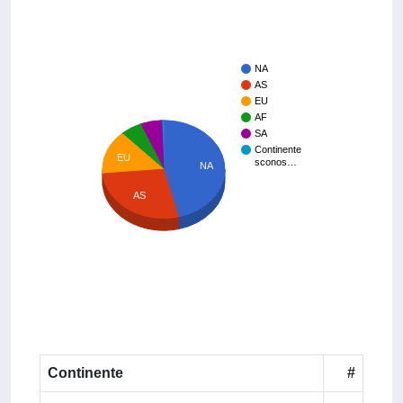
NA
AS
EU
AF
SA
Continente
EU
sconos…
NA
AS
Continente
#