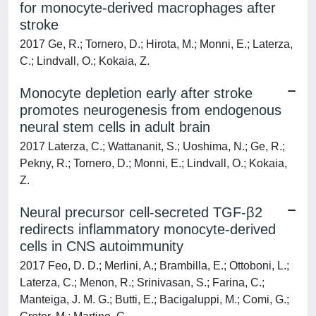
for monocyte-derived macrophages after
stroke
2017 Ge, R.; Tornero, D.; Hirota, M.; Monni, E.; Laterza,
C.; Lindvall, O.; Kokaia, Z.
Monocyte depletion early after stroke
promotes neurogenesis from endogenous
neural stem cells in adult brain
2017 Laterza, C.; Wattananit, S.; Uoshima, N.; Ge, R.;
Pekny, R.; Tornero, D.; Monni, E.; Lindvall, O.; Kokaia,
Z.
Neural precursor cell-secreted TGF-β2
redirects inflammatory monocyte-derived
cells in CNS autoimmunity
2017 Feo, D. D.; Merlini, A.; Brambilla, E.; Ottoboni, L.;
Laterza, C.; Menon, R.; Srinivasan, S.; Farina, C.;
Manteiga, J. M. G.; Butti, E.; Bacigaluppi, M.; Comi, G.;