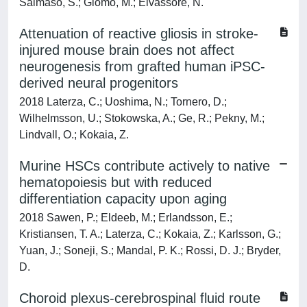
Salmaso, S.; Giomo, M.; Elvassore, N.
Attenuation of reactive gliosis in stroke-
injured mouse brain does not affect
neurogenesis from grafted human iPSC-
derived neural progenitors
2018 Laterza, C.; Uoshima, N.; Tornero, D.;
Wilhelmsson, U.; Stokowska, A.; Ge, R.; Pekny, M.;
Lindvall, O.; Kokaia, Z.
Murine HSCs contribute actively to native
hematopoiesis but with reduced
differentiation capacity upon aging
2018 Sawen, P.; Eldeeb, M.; Erlandsson, E.;
Kristiansen, T. A.; Laterza, C.; Kokaia, Z.; Karlsson, G.;
Yuan, J.; Soneji, S.; Mandal, P. K.; Rossi, D. J.; Bryder,
D.
Choroid plexus-cerebrospinal fluid route