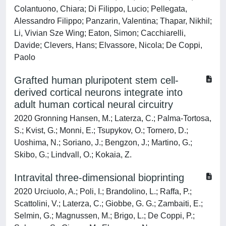
Colantuono, Chiara; Di Filippo, Lucio; Pellegata,
Alessandro Filippo; Panzarin, Valentina; Thapar, Nikhil;
Li, Vivian Sze Wing; Eaton, Simon; Cacchiarelli,
Davide; Clevers, Hans; Elvassore, Nicola; De Coppi,
Paolo
Grafted human pluripotent stem cell-
derived cortical neurons integrate into
adult human cortical neural circuitry
2020 Gronning Hansen, M.; Laterza, C.; Palma-Tortosa,
S.; Kvist, G.; Monni, E.; Tsupykov, O.; Tornero, D.;
Uoshima, N.; Soriano, J.; Bengzon, J.; Martino, G.;
Skibo, G.; Lindvall, O.; Kokaia, Z.
Intravital three-dimensional bioprinting
2020 Urciuolo, A.; Poli, I.; Brandolino, L.; Raffa, P.;
Scattolini, V.; Laterza, C.; Giobbe, G. G.; Zambaiti, E.;
Selmin, G.; Magnussen, M.; Brigo, L.; De Coppi, P.;