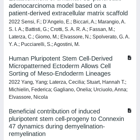
adenocarcinoma model based on a
patient-derived extracellular matrix scaffold
2022 Sensi, F.; D'Angelo, E.; Biccari, A.; Marangio, A.
S. I. A.; Battisti, G.; Crotti, S. A. R. A.; Fassan, M.;
Laterza, C.; Giomo, M.; Elvassore, N.; Spolverato, G. A.
Y. A.; Pucciarelli, S.; Agostini, M.
Human Pluripotent Stem Cell-Derived
Micropatterned Ectoderm Allows Cell
Sorting of Meso-Endoderm Lineages
2022 Yang, Yang; Laterza, Cecilia; Stuart, Hannah T.;
Michielin, Federica; Gagliano, Onelia; Urciuolo, Anna;
Elvassore, Nicola
Beneficial contribution of induced
pluripotent stem cell-progeny to Connexin
47 dynamics during demyelination-
remyelination