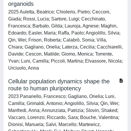
organoids
2025 Auletta, Beatrice; Chiolerio, Pietro; Cecconi,
Giada; Rossi, Lucia; Sartore, Luigi; Cecchinato,
Francesca; Barbato, Gilda; Lauroja, Agnese; Maghin,
Edoardo; Easler, Maria; Raffa, Paolo; Angiolillo, Silvia;
Qin, Wei; Frison, Roberta; Calabrò, Sonia; Villa,
Chiara; Gagliano, Onelia; Laterza, Cecilia; Cacchiarelli,
Davide; Cescon, Matilde; Giomo, Monica; Torrente,
Yvan; Luni, Camilla; Piccoli, Martina; Elvassore, Nicola;
Urciuolo, Anna
Cellular population dynamics shape the
route to human pluripotency
2023 Panariello, Francesco; Gagliano, Onelia; Luni,
Camilla; Grimaldi, Antonio; Angiolillo, Silvia; Qin, Wei;
Manfredi, Anna; Annunziata, Patrizia; Slovin, Shaked;
Vaccaro, Lorenzo; Riccardo, Sara; Bouche, Valentina;
Dionisi, Manuela; Salvi, Marcello; Martewicz,