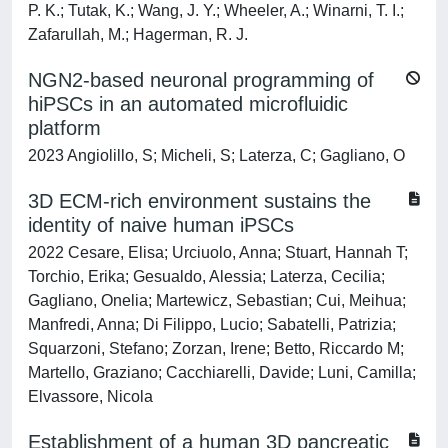
P. K.; Tutak, K.; Wang, J. Y.; Wheeler, A.; Winarni, T. I.;
Zafarullah, M.; Hagerman, R. J.
NGN2-based neuronal programming of
hiPSCs in an automated microfluidic
platform
2023 Angiolillo, S; Micheli, S; Laterza, C; Gagliano, O
3D ECM-rich environment sustains the
identity of naive human iPSCs
2022 Cesare, Elisa; Urciuolo, Anna; Stuart, Hannah T;
Torchio, Erika; Gesualdo, Alessia; Laterza, Cecilia;
Gagliano, Onelia; Martewicz, Sebastian; Cui, Meihua;
Manfredi, Anna; Di Filippo, Lucio; Sabatelli, Patrizia;
Squarzoni, Stefano; Zorzan, Irene; Betto, Riccardo M;
Martello, Graziano; Cacchiarelli, Davide; Luni, Camilla;
Elvassore, Nicola
Establishment of a human 3D pancreatic