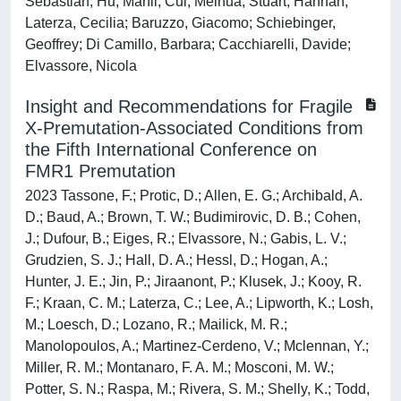
Sebastian; Hu, Manli; Cui, Meihua; Stuart, Hannah;
Laterza, Cecilia; Baruzzo, Giacomo; Schiebinger,
Geoffrey; Di Camillo, Barbara; Cacchiarelli, Davide;
Elvassore, Nicola
Insight and Recommendations for Fragile
X-Premutation-Associated Conditions from
the Fifth International Conference on
FMR1 Premutation
2023 Tassone, F.; Protic, D.; Allen, E. G.; Archibald, A.
D.; Baud, A.; Brown, T. W.; Budimirovic, D. B.; Cohen,
J.; Dufour, B.; Eiges, R.; Elvassore, N.; Gabis, L. V.;
Grudzien, S. J.; Hall, D. A.; Hessl, D.; Hogan, A.;
Hunter, J. E.; Jin, P.; Jiraanont, P.; Klusek, J.; Kooy, R.
F.; Kraan, C. M.; Laterza, C.; Lee, A.; Lipworth, K.; Losh,
M.; Loesch, D.; Lozano, R.; Mailick, M. R.;
Manolopoulos, A.; Martinez-Cerdeno, V.; Mclennan, Y.;
Miller, R. M.; Montanaro, F. A. M.; Mosconi, M. W.;
Potter, S. N.; Raspa, M.; Rivera, S. M.; Shelly, K.; Todd,