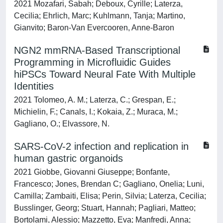
2021 Mozafari, Sabah; Deboux, Cyrille; Laterza,
Cecilia; Ehrlich, Marc; Kuhlmann, Tanja; Martino,
Gianvito; Baron-Van Evercooren, Anne-Baron
NGN2 mmRNA-Based Transcriptional
Programming in Microfluidic Guides
hiPSCs Toward Neural Fate With Multiple
Identities
2021 Tolomeo, A. M.; Laterza, C.; Grespan, E.;
Michielin, F.; Canals, I.; Kokaia, Z.; Muraca, M.;
Gagliano, O.; Elvassore, N.
SARS-CoV-2 infection and replication in
human gastric organoids
2021 Giobbe, Giovanni Giuseppe; Bonfante,
Francesco; Jones, Brendan C; Gagliano, Onelia; Luni,
Camilla; Zambaiti, Elisa; Perin, Silvia; Laterza, Cecilia;
Busslinger, Georg; Stuart, Hannah; Pagliari, Matteo;
Bortolami, Alessio; Mazzetto, Eva; Manfredi, Anna;