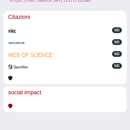
https://hdl.handle.net/11577/123562
Citazioni
ND
ND
ND
ND
social impact