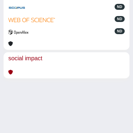
ND
ND
ND
social impact
Powered by
IRIS
-
about IRIS
-
Utilizzo dei cookie
-
Privacy
Copyright © 2026