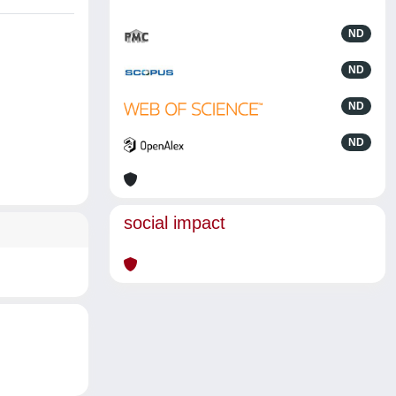
ND
ND
ND
ND
social impact