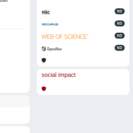
uali
ND
ND
ND
ND
social impact