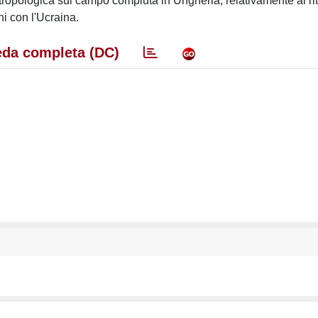
ntropologica sul campo compiuta in Ungheria, relativamente ai rit
ni con l'Ucraina.
da completa (DC)