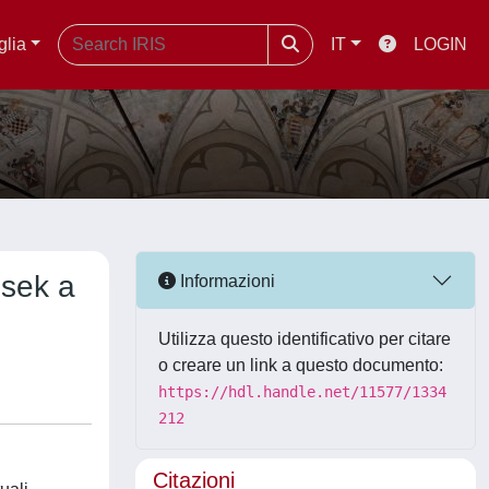
glia
IT
LOGIN
esek a
Informazioni
Utilizza questo identificativo per citare
o creare un link a questo documento:
https://hdl.handle.net/11577/1334
212
Citazioni