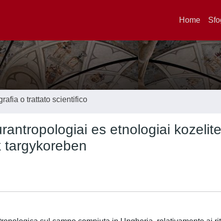
Home
Sfo
afia o trattato scientifico
rantropologiai es etnologiai kozelit
k targykoreben