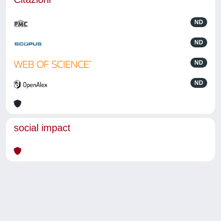
ND
ND
ND
ND
social impact