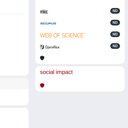
ND
ND
ND
ND
social impact