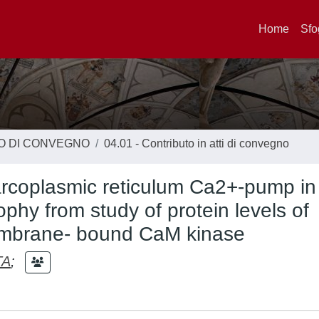
Home
Sfo
TO DI CONVEGNO
04.01 - Contributo in atti di convegno
sarcoplasmic reticulum Ca2+-pump in
ophy from study of protein levels of
mbrane- bound CaM kinase
TA
;