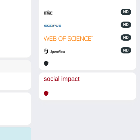
ND
ND
ND
ND
social impact