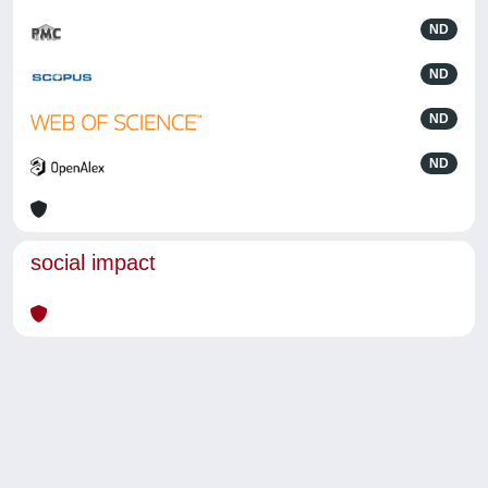
ND
ND
ND
ND
social impact