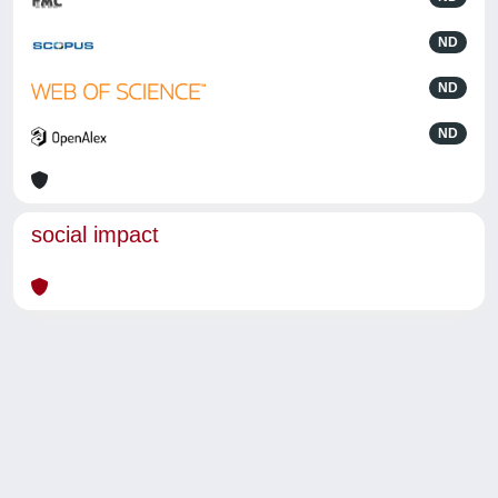
ND
ND
ND
social impact
Powered by
IRIS
-
about IRIS
-
Utilizzo dei cookie
-
Privacy
Copyright © 2026