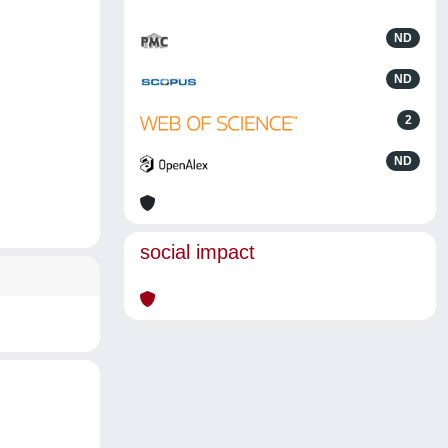
ND
ND
2
ND
social impact