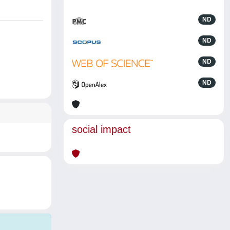
ND
ND
ND
ND
social impact