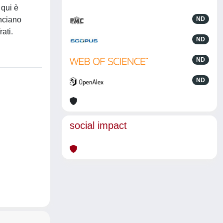
 qui è
unciano
ND
ati.
ND
ND
ND
social impact