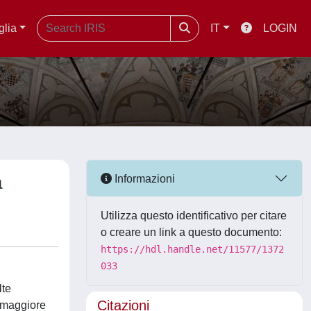
glia
IT
LOGIN
a
Informazioni
Utilizza questo identificativo per citare
o creare un link a questo documento:
https://hdl.handle.net/11577/1372
033
lte
Citazioni
a maggiore