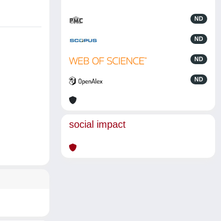
ND
ND
ND
ND
social impact