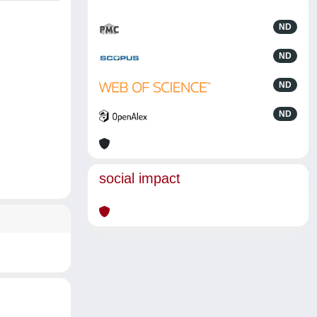
ND
ND
ND
ND
social impact