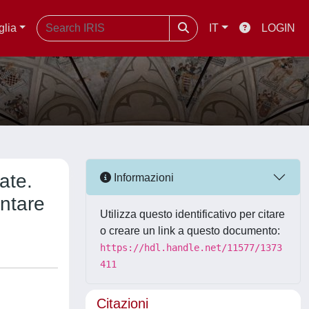
glia
IT
LOGIN
ate.
Informazioni
entare
Utilizza questo identificativo per citare
o creare un link a questo documento:
https://hdl.handle.net/11577/1373
411
Citazioni