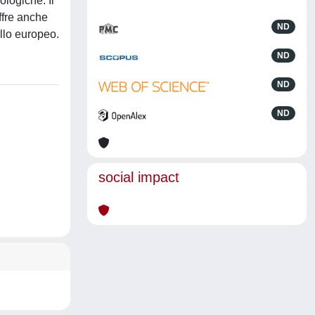
ologiche. Il
offre anche
ND
llo europeo.
ND
ND
ND
social impact