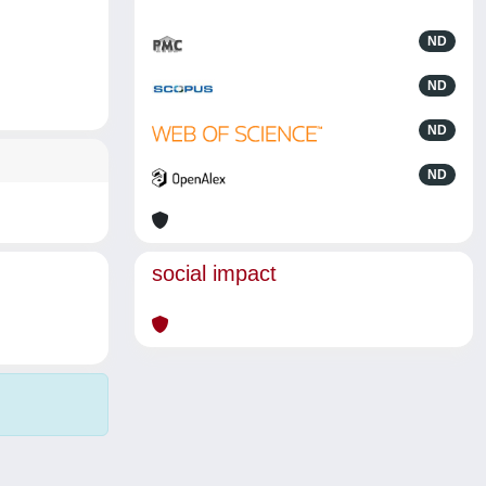
ND
ND
ND
ND
social impact