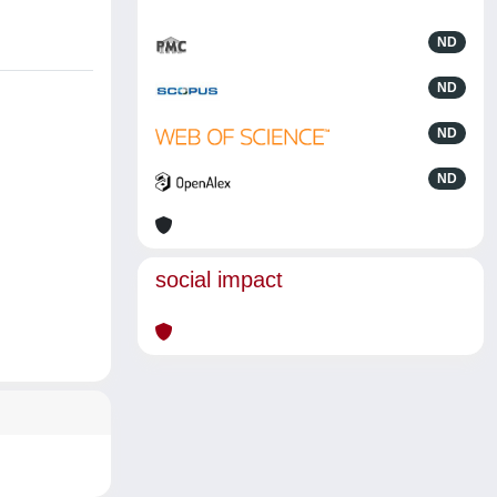
ND
ND
ND
ND
social impact