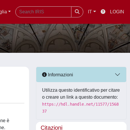
glia
IT
LOGIN
Informazioni
Utilizza questo identificativo per citare
o creare un link a questo documento:
https://hdl.handle.net/11577/1568
37
one è
Citazioni
ne.