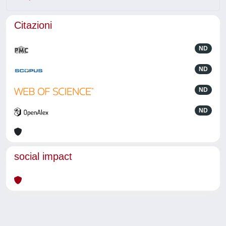
Citazioni
ND
ND
ND
ND
social impact