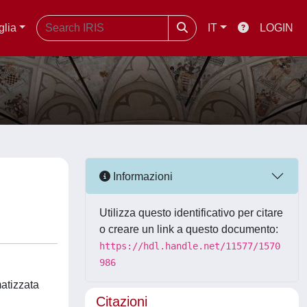
glia
IT
LOGIN
Informazioni
Utilizza questo identificativo per citare
o creare un link a questo documento:
https://hdl.handle.net/11577/1570
986
matizzata
Citazioni