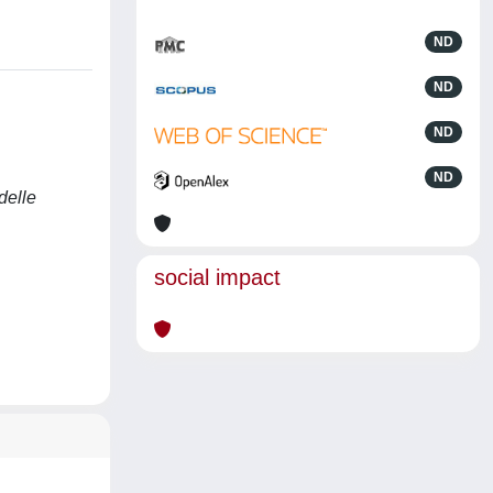
ND
ND
ND
ND
delle
social impact