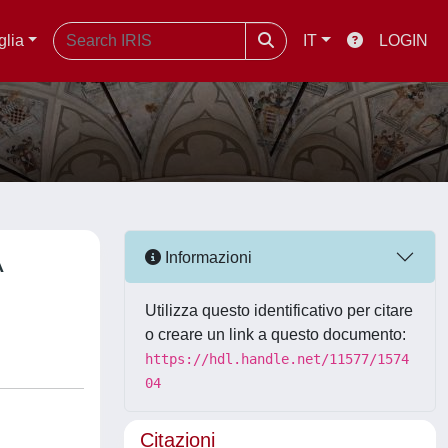
glia
IT
LOGIN
A
Informazioni
Utilizza questo identificativo per citare
o creare un link a questo documento:
https://hdl.handle.net/11577/1574
04
Citazioni