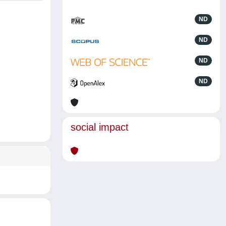
ND
ND
ND
ND
social impact