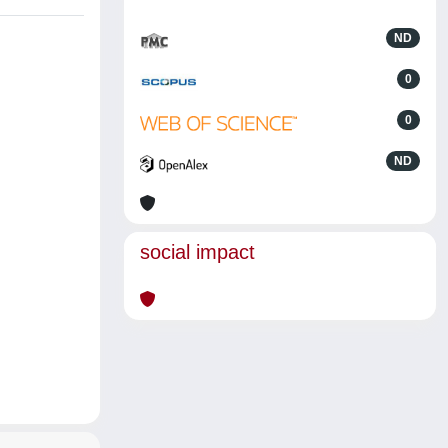
ND
0
0
ND
social impact