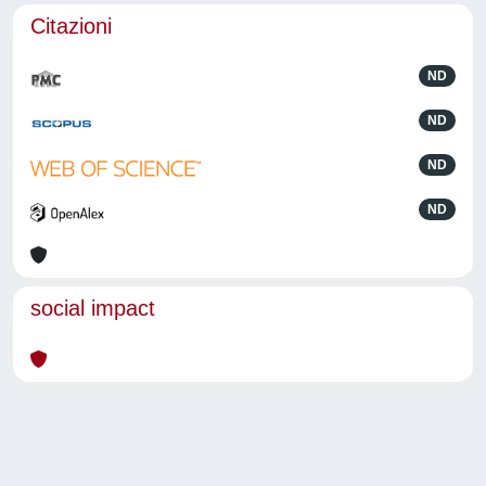
Citazioni
ND
ND
ND
ND
social impact