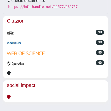
a questo documento:
https://hdl.handle.net/11577/161757
Citazioni
ND
ND
ND
ND
social impact