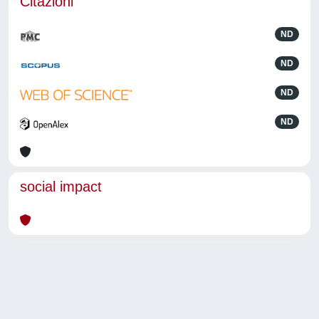
Citazioni
ND
ND
ND
ND
social impact