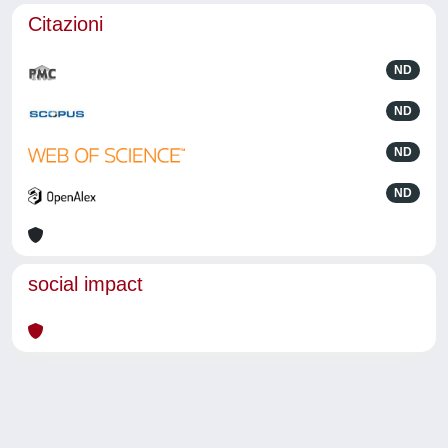
Citazioni
ND
ND
ND
ND
social impact