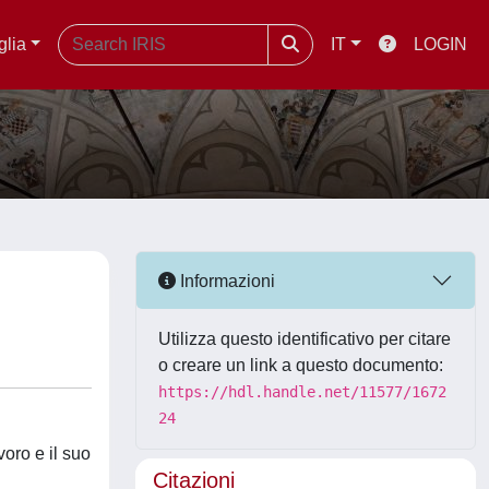
glia
IT
LOGIN
Informazioni
Utilizza questo identificativo per citare
o creare un link a questo documento:
https://hdl.handle.net/11577/1672
24
voro e il suo
Citazioni