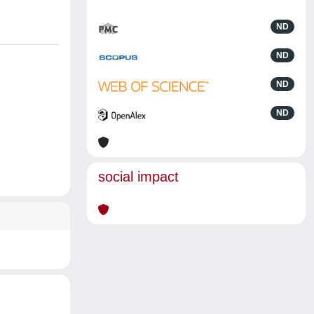
ND
ND
ND
ND
social impact