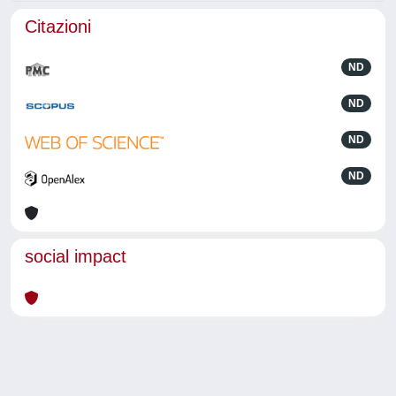
Citazioni
ND
ND
ND
ND
social impact