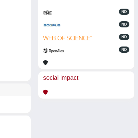
ND
ND
ND
ND
social impact