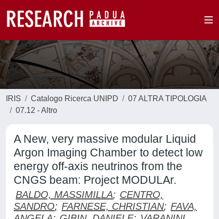
IRIS
Catalogo Ricerca UNIPD
07 ALTRA TIPOLOGIA
07.12 - Altro
A New, very massive modular Liquid
Argon Imaging Chamber to detect low
energy off-axis neutrinos from the
CNGS beam: Project MODULAr.
BALDO, MASSIMILLA
;
CENTRO,
SANDRO
;
FARNESE, CHRISTIAN
;
FAVA,
ANGELA
;
GIBIN, DANIELE
;
VARANINI,