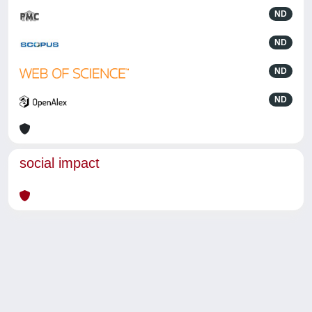
ND
ND
ND
ND
social impact
Powered by
IRIS
-
about IRIS
-