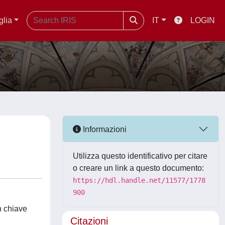
glia
IT
LOGIN
Informazioni
Utilizza questo identificativo per citare
o creare un link a questo documento:
https://hdl.handle.net/11577/1778
900
in chiave
Citazioni