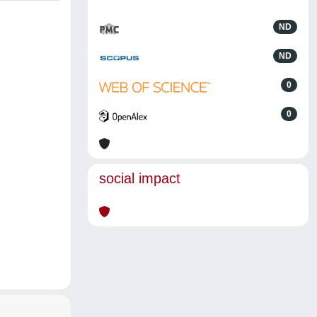
ND
ND
0
0
social impact