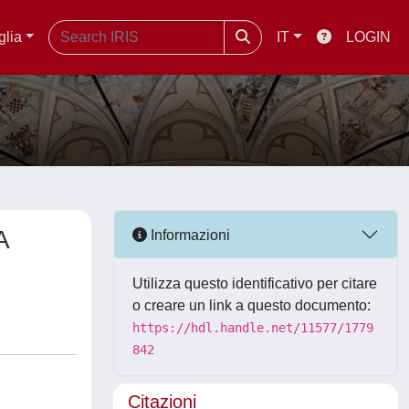
glia
IT
LOGIN
A
Informazioni
Utilizza questo identificativo per citare
o creare un link a questo documento:
https://hdl.handle.net/11577/1779
842
Citazioni